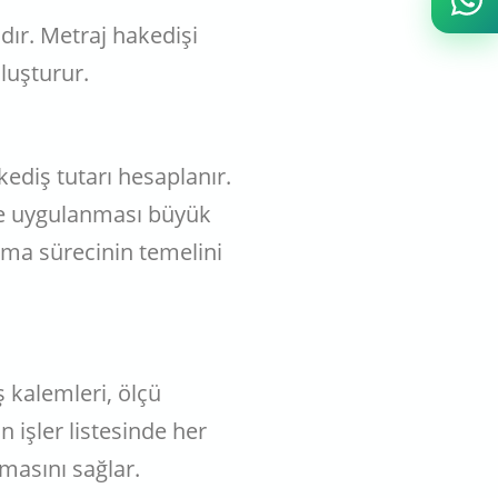
dır. Metraj hakedişi
luşturur.
kediş tutarı hesaplanır.
de uygulanması büyük
ama sürecinin temelini
ş kalemleri, ölçü
an işler listesinde her
lmasını sağlar.