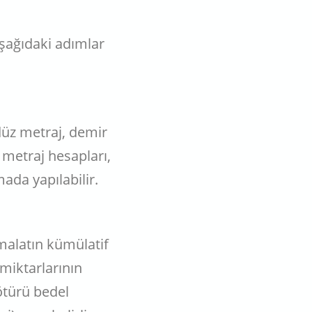
aşağıdaki adımlar
düz metraj, demir
 metraj hesapları,
ada yapılabilir.
malatın kümülatif
 miktarlarının
götürü bedel