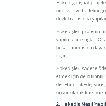
Hakediş, inşaat projeler
niteliğini ve bedelini g
devlet) arasında yapıla
Hakedişler, projenin f
yapılmasını sağlar. Özel
hesaplanmasına dayanı
taşır.
Hakedişler, sadece ödem
etmek için de kullanılı
denetim hakediş süreç
unsur olarak karşımıza 
2. Hakediş Nasıl Yap