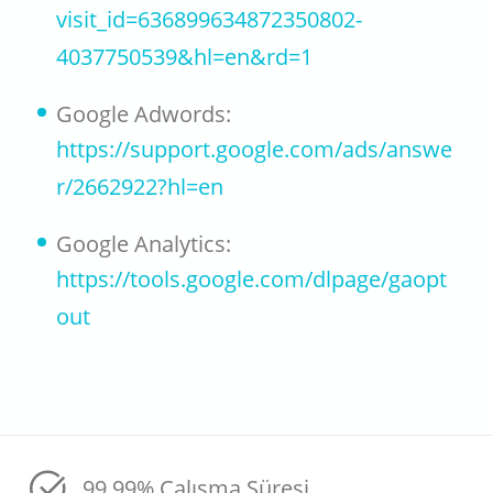
visit_id=636899634872350802-
4037750539&hl=en&rd=1
Google Adwords:
https://support.google.com/ads/answe
r/2662922?hl=en
Google Analytics:
https://tools.google.com/dlpage/gaopt
out
99.99% Çalışma Süresi