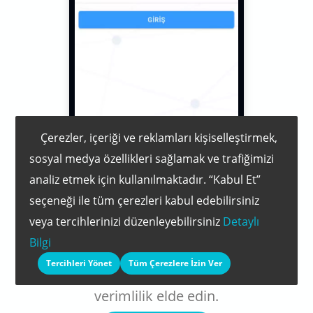
Çerezler, içeriği ve reklamları kişiselleştirmek,
sosyal medya özellikleri sağlamak ve trafiğimizi
Başlamak için hazır
analiz etmek için kullanılmaktadır. “Kabul Et”
seçeneği ile tüm çerezleri kabul edebilirsiniz
mısınız?
veya tercihlerinizi düzenleyebilirsiniz
Detaylı
Bilgi
İş süreçlerinizi Opwire Asansör Bakım
Tercihleri Yönet
Tüm Çerezlere İzin Ver
Programı ile planlayarak %50’ye varan
verimlilik elde edin.