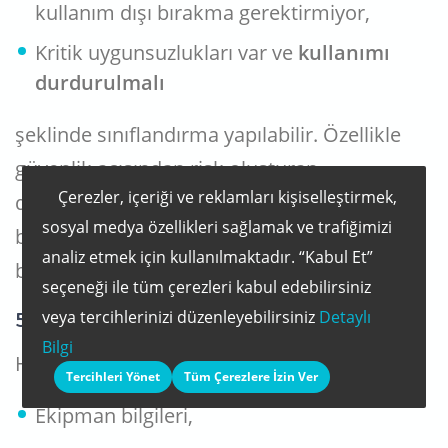
kullanım dışı bırakma gerektirmiyor,
Kritik uygunsuzlukları var ve
kullanımı
durdurulmalı
şeklinde sınıflandırma yapılabilir. Özellikle
güvenlik açısından risk oluşturan
Çerezler, içeriği ve reklamları kişiselleştirmek,
durumlarda, ekipman derhâl kullanım dışı
sosyal medya özellikleri sağlamak ve trafiğimizi
bırakılmalı ve bu durum raporda açıkça
analiz etmek için kullanılmaktadır. “Kabul Et”
belirtilmelidir.
seçeneği ile tüm çerezleri kabul edebilirsiniz
veya tercihlerinizi düzenleyebilirsiniz
Detaylı
5. Raporlama ve belgelendirme
Bilgi
Her periyodik kontrol sonunda:
Tercihleri Yönet
Tüm Çerezlere İzin Ver
Ekipman bilgileri,