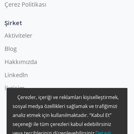
Çerez Politikası
Şirket
Aktiviteler
Blog
Hakkımızda
Linkedln
İletişim
Çerezler, içeriği ve reklamları kişiselleştirmek,
sosyal medya özellikleri sağlamak ve trafiğimizi
analiz etmek için kullanılmaktadır. “Kabul Et”
seçeneği ile tüm çerezleri kabul edebilirsiniz
veya tercihlerinizi düzenleyebilirsiniz
Detaylı